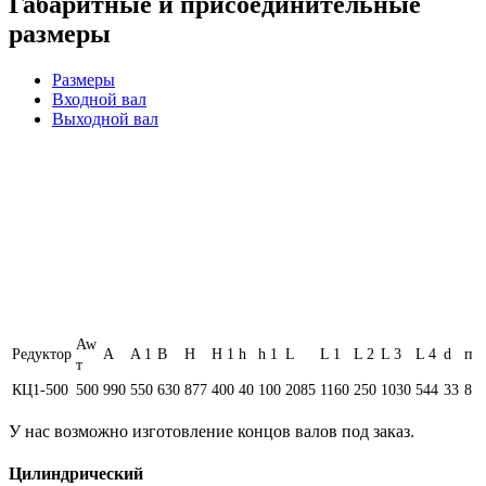
Габаритные и присоединительные
размеры
Размеры
Входной вал
Выходной вал
Aw
Редуктор
A
A 1
B
H
H 1
h
h 1
L
L 1
L 2
L 3
L 4
d
п
т
КЦ1-500
500
990
550
630
877
400
40
100
2085
1160
250
1030
544
33
8
У нас возможно изготовление концов валов под заказ.
Цилиндрический