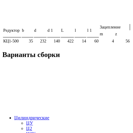
Зацепление
Редуктор
b
d
d 1
L
l
l 1
m
z
КЦ1-500
35
232
140
422
14
60
4
56
Варианты сборки
Цилиндрические
ЦУ
Ц2