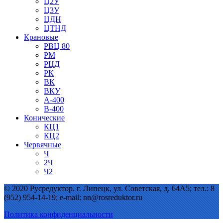
Ц2У
Ц3У
ЦДН
ЦТНД
Крановые
РВЦ 80
РМ
РЦД
РК
ВК
ВКУ
А-400
В-400
Конические
КЦ1
КЦ2
Червячные
Ч
2Ч
Ч2
© 2020 Русредуктор. г. Липецк, ул. Советская, д. 64А5; тел.: 8
(952) 954-14-19; e-mail: nn@rosreduktor.ru
Политика конфиденциальности