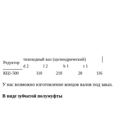
тихоходный вал (цилиндрический)
Редуктор
d 2
l 2
b 1
t 1
КЦ1-500
110
210
28
116
У нас возможно изготовление концов валов под заказ.
В виде зубчатой полумуфты