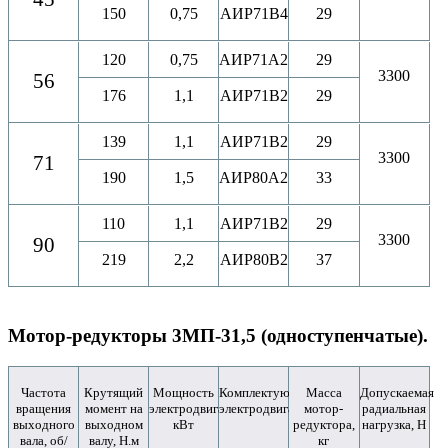
150
0,75
АИР71B4
29
120
0,75
АИР71A2
29
3300
56
176
1,1
АИР71B2
29
139
1,1
АИР71B2
29
3300
71
190
1,5
АИР80A2
33
110
1,1
АИР71B2
29
3300
90
219
2,2
АИР80B2
37
Мотор-редукторы 3МП-31,5 (одноступенчатые).
Частота
Крутящий
Мощность
Комплектующий
Масса
Допускаемая
вращения
момент на
электродвигателя,
электродвигатель
мотор-
радиальная
выходного
выходном
кВт
редуктора,
нагрузка, Н
вала, об/
валу, Н.м
кг