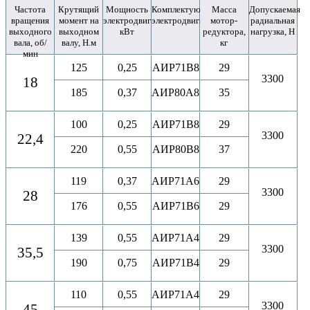
Частота
Крутящий
Мощность
Комплектующий
Масса
Допускаемая
вращения
момент на
электродвигателя,
электродвигатель
мотор-
радиальная
выходного
выходном
кВт
редуктора,
нагрузка, Н
вала, об/
валу, Н.м
кг
мин
125
0,25
АИР71B8
29
3300
18
185
0,37
АИР80A8
35
100
0,25
АИР71B8
29
3300
22,4
220
0,55
АИР80B8
37
119
0,37
АИР71A6
29
3300
28
176
0,55
АИР71B6
29
139
0,55
АИР71A4
29
3300
35,5
190
0,75
АИР71B4
29
110
0,55
АИР71A4
29
3300
45