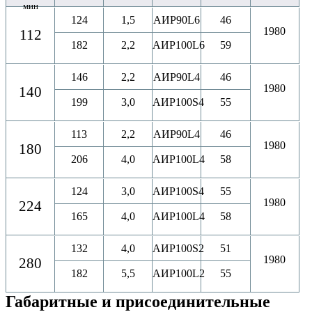
мин
124
1,5
АИР90L6
46
1980
112
182
2,2
АИР100L6
59
146
2,2
АИР90L4
46
1980
140
199
3,0
АИР100S4
55
113
2,2
АИР90L4
46
1980
180
206
4,0
АИР100L4
58
124
3,0
АИР100S4
55
1980
224
165
4,0
АИР100L4
58
132
4,0
АИР100S2
51
1980
280
182
5,5
АИР100L2
55
Габаритные и присоединительные