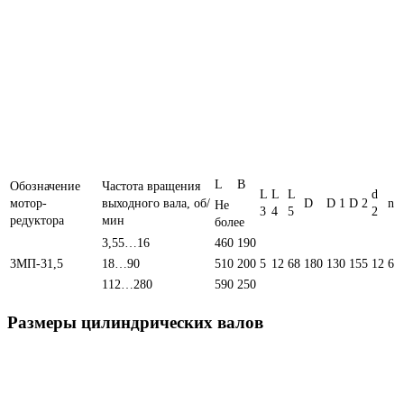
L
B
Обозначение
Частота вращения
L
L
L
d
мотор-
выходного вала, об/
D
D 1
D 2
n
Не
3
4
5
2
редуктора
мин
более
3,55…16
460
190
3МП-31,5
18…90
510
200
5
12
68
180
130
155
12
6
112…280
590
250
Размеры цилиндрических валов