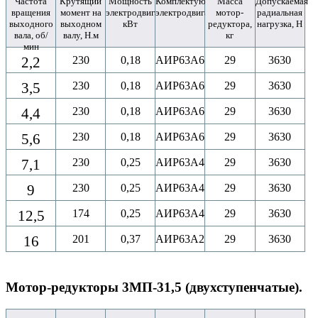
Частота
Крутящий
Мощность
Комплектующий
Масса
Допускаемая
вращения
момент на
электродвигателя,
электродвигатель
мотор-
радиальная
выходного
выходном
кВт
редуктора,
нагрузка, Н
вала, об/
валу, Н.м
кг
мин
2,2
230
0,18
АИР63A6
29
3630
3,5
230
0,18
АИР63A6
29
3630
4,4
230
0,18
АИР63A6
29
3630
5,6
230
0,18
АИР63A6
29
3630
7,1
230
0,25
АИР63A4
29
3630
9
230
0,25
АИР63A4
29
3630
12,5
174
0,25
АИР63A4
29
3630
16
201
0,37
АИР63A2
29
3630
Мотор-редукторы 3МП-31,5 (двухступенчатые).