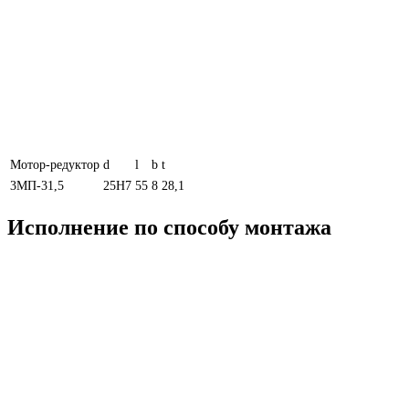
Мотор-редуктор
d
l
b
t
3МП-31,5
25Н7
55
8
28,1
Исполнение по способу монтажа