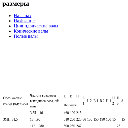
размеры
На лапах
На фланце
Цилиндрические валы
Конические валы
Полые валы
Частота вращения
L
B
H
Обозначение
L
H
H
выходного вала, об/
L 2
B 1
B 2
H 1
d1
мотор-редуктора
1
2
3
Не более
мин
3,55…16
460
190
215
3МП-31,5
18…90
510
200
225
86
130
155
190
100
15
15
112…280
590
250
247
25