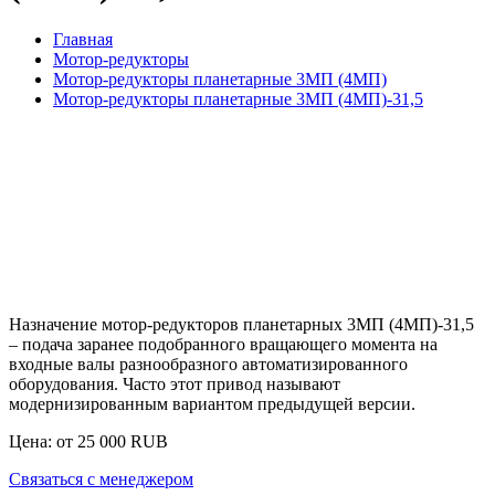
Главная
Мотор-редукторы
Мотор-редукторы планетарные 3МП (4МП)
Мотор-редукторы планетарные 3МП (4МП)-31,5
Назначение
мотор-редукторов планетарных 3МП (4МП)-31,5
– подача заранее подобранного вращающего момента на
входные валы разнообразного автоматизированного
оборудования. Часто этот привод называют
модернизированным вариантом предыдущей версии.
Цена: от
25 000
RUB
Связаться с менеджером