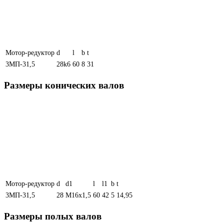
Мотор-редуктор
d
l
b
t
3МП-31,5
28k6
60
8
31
Размеры конических валов
Мотор-редуктор
d
d1
l
l1
b
t
3МП-31,5
28
М16х1,5
60
42
5
14,95
Размеры полых валов