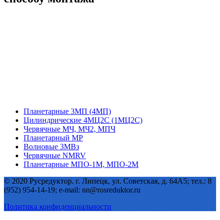
Планетарные 3МП (4МП)
Цилиндрические 4МЦ2С (1МЦ2С)
Червячные МЧ, МЧ2, МПЧ
Планетарный МР
Волновые 3МВз
Червячные NMRV
Планетарные МПО-1М, МПО-2М
© 2020 Русредуктор. г. Липецк, ул. Советская, д. 64А5; тел.: 8
(952) 954-14-19; e-mail: nn@rosreduktor.ru
Политика конфиденциальности