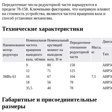
Передаточные числа редукторной части варьируются в
пределе 78-158. Ключевыми факторами, что напрямую влияют
на стоимость устройства, являются частота вращения вала и
способ установки механизма.
Технические характеристики
Номинальная
Номинальный
Двига
Передаточное
Наименование
частота
крутящий
отношение
Масса,
мотор-
вращения
момент на
редукторной
кг
Тип
редуктора
выходного
выходном
части
вала, об/мин
валу, Н·м
9
80
158
АИР5
12
71
125
АИР5
3МВз-63
16
67
104
7,5
АИР5
18
56
78
АИР5
35,5
40
78
АИР5
Габаритные и присоединительные
размеры