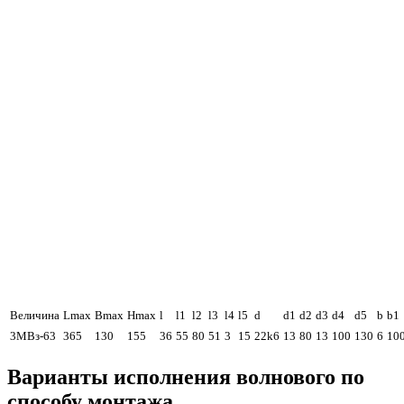
Величина
Lmax
Bmax
Hmax
l
l1
l2
l3
l4
l5
d
d1
d2
d3
d4
d5
b
b1
3МВз-63
365
130
155
36
55
80
51
3
15
22k6
13
80
13
100
130
6
10
Варианты исполнения волнового по
способу монтажа