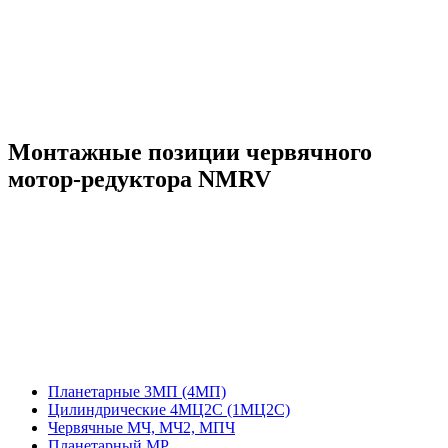
Монтажные позиции червячного
мотор-редуктора NMRV
Планетарные 3МП (4МП)
Цилиндрические 4МЦ2С (1МЦ2С)
Червячные МЧ, МЧ2, МПЧ
Планетарный МР