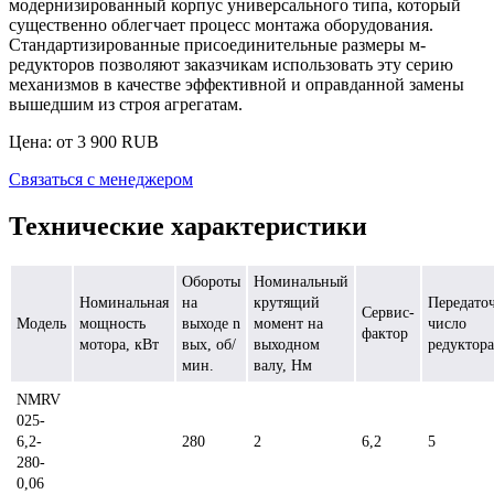
модернизированный корпус универсального типа, который
существенно облегчает процесс монтажа оборудования.
Стандартизированные присоединительные размеры м-
редукторов позволяют заказчикам использовать эту серию
механизмов в качестве эффективной и оправданной замены
вышедшим из строя агрегатам.
Цена: от
3 900
RUB
Связаться с менеджером
Технические характеристики
Обороты
Номинальный
Номинальная
на
крутящий
Передато
Сервис-
Модель
мощность
выходе n
момент на
число
фактор
мотора, кВт
вых, об/
выходном
редуктора
мин.
валу, Нм
NMRV
025-
6,2-
280
2
6,2
5
280-
0,06