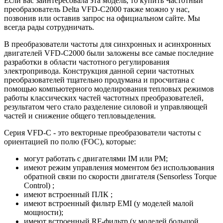
Если вас заинтересовала эта модель, то купить Частотный
преобразователь Delta VFD-C2000 также можно у нас,
позвонив или оставив запрос на официальном сайте. Мы
всегда рады сотрудничать.
В преобразователи частоты для синхронных и асинхронных
двигателей VFD-C2000 были заложены все самые последние
разработки в области частотного регулирования
электропривода. Конструкция данной серии частотных
преобразователей тщательно продумана и просчитана с
помощью компьютерного моделирования тепловых режимов
работы классических частей частотных преобразователей,
результатом чего стало разделение силовой и управляющей
частей и снижение общего тепловыделения.
Серия VFD-C - это векторные преобразователи частоты с
ориентацией по полю (FOC), которые:
могут работать с двигателями IM или PM;
имеют режим управления моментом без использования
обратной связи по скорости двигателя (Sensorless Torque
Control) ;
имеют встроенный ПЛК ;
имеют встроенный фильтр EMI (у моделей малой
мощности);
имеют встроенный RF-фильтр (у моделей большой