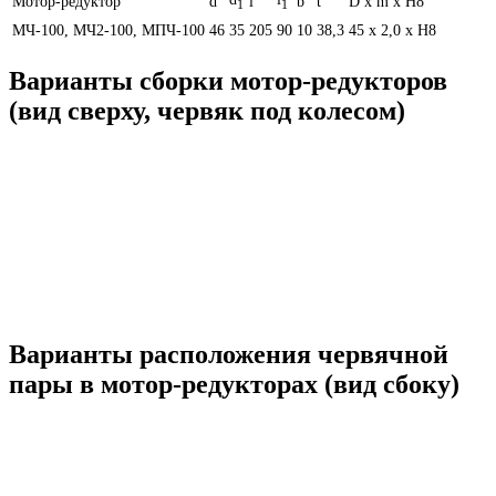
Мотор-редуктор
d
l
b
t
D х m х H8
1
1
МЧ-100, МЧ2-100, МПЧ-100
46
35
205
90
10
38,3
45 х 2,0 х Н8
Варианты сборки мотор-редукторов
(вид сверху, червяк под колесом)
Варианты расположения червячной
пары в мотор-редукторах (вид сбоку)