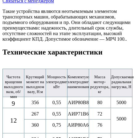
Связаться с менеджером
Такие устройства являются неотъемлемым элементом
транспортных машин, обрабатывающих механизмов,
подъемного оборудования и пр. Они обладают следующими
преимуществами: надежность, длительный срок службы,
отсутствие сложностей на этапе эксплуатации, высокий
коэффициент КПД. Допустимое обозначение ― МРЧ 100..
Технические характеристики
Частота
Крутящий
Мощность
Комплектующий
Масса
Допускаемая
вращения
момент на
электродвигателя,
электродвигатель,
мотор-
радиальная
выходного
выходном
кВт
наименование
редуктора,
нагрузка, Н
вала, об/
валу, Н.м
кг
мин
9
356
0,55
АИР80B8
80
5000
267
0,55
АИР71B6
72
5000
12
360
0,75
АИР80A6
76