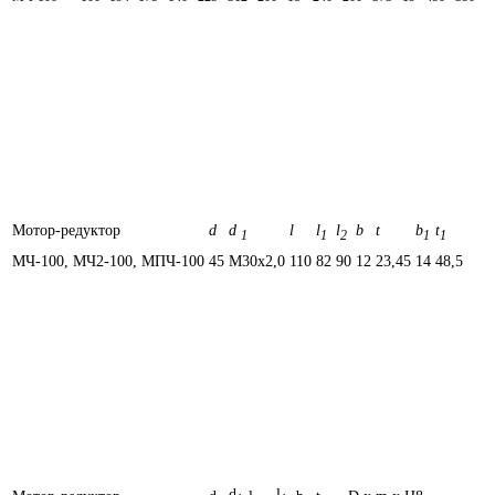
Мотор-редуктор
d
d
l
l
l
b
t
b
t
1
1
2
1
1
МЧ-100, МЧ2-100, МПЧ-100
45
М30х2,0
110
82
90
12
23,45
14
48,5
d
l