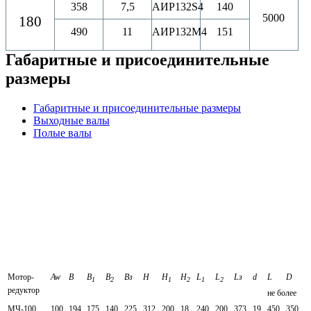
358
7,5
АИР132S4
140
5000
180
490
11
АИР132M4
151
Габаритные и присоединительные
размеры
Габаритные и присоединительные размеры
Выходные валы
Полые валы
Мотор-
Aw
В
В
В
Вз
Н
Н
Н
L
L
Lз
d
L
D
1
2
1
2
1
2
редуктор
не более
МЧ-100
100
194
175
140
225
312
200
18
240
200
373
19
450
350