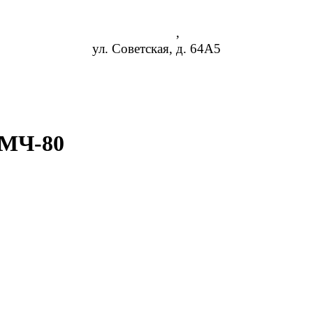
Липецк
,
ул. Советская, д. 64А5
8 (952) 954-14-19
nn@rosreduktor.ru
 МЧ-80