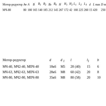
B
В
B
H
Н
L
L
L
Мотор-редуктор
Aw
А
В
Вз
H
d
L
max
D
m
1
2
4
1
2
1
2
3
МЧ-80
80
180
165
140
185
212
145
267
172
42
160
225
260
15
420
250
Мотор-редуктор
d
d
l
l
b
1
1
МЧ-40, МЧ2-40, МПЧ-40
18к6
М5
28 (40)
15
6
МЧ-63, МЧ2-63, МПЧ-63
28к6
М8
60 (42)
20
8
МЧ-80, МЧ2-80, МПЧ-80
35к6
М8
80 (58)
20
10