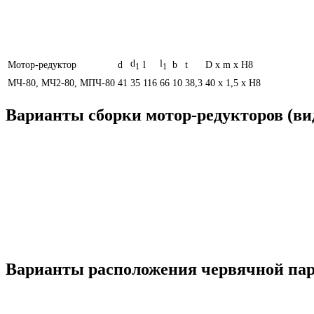
d
l
Мотор-редуктор
d
l
b
t
D х m х H8
1
1
МЧ-80, МЧ2-80, МПЧ-80
41
35
116
66
10
38,3
40 х 1,5 х H8
Варианты сборки мотор-редукторов (вид
Варианты расположения червячной пары